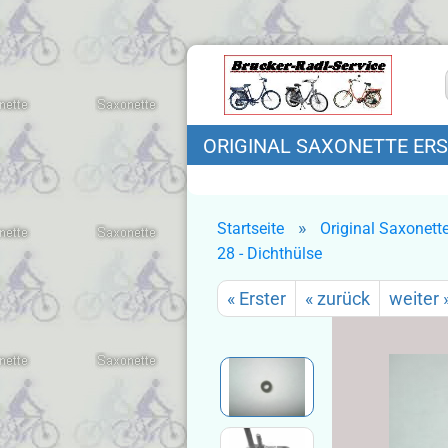
ORIGINAL SAXONETTE ERSA
»
Startseite
Original Saxonette
Gutsche
Gebr.- Saxonette
28 - Dichthülse
anzeige
Ersatzteile
Gutsche
« Erster
« zurück
weiter 
anzeigen
Gebrauchte
Saxonette
Ersatzteile