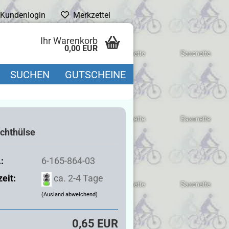
Kundenlogin
Merkzettel
Ihr Warenkorb
0,00 EUR
SUCHEN
GUTSCHEINE
-
ichthülse
:
6-165-864-03
zeit:
ca. 2-4 Tage
(Ausland abweichend)
0,65 EUR