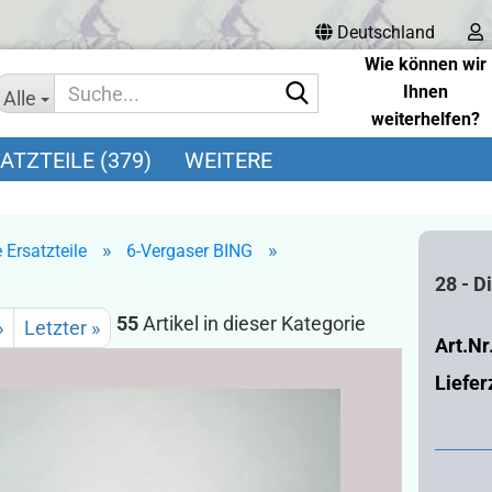
Deutschland
Wie können wir
Suche...
Ihnen
Alle
weiterhelfen?
Tel.: 08141 18948
TZTEILE (379)
WEITERE
E-Mail:
info@brucker-radl
service.de
»
»
 Ersatzteile
6-Vergaser BING
ine kaufen
n
28 - D
ine
55
Artikel in dieser Kategorie
»
Letzter »
Art.Nr.
Liefer