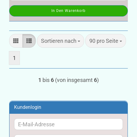
In Den Warenkorb
Sortieren nach
pro Seite
Sortieren nach
90 pro Seite
1
1
bis
6
(von insgesamt
6
)
Kundenlogin
E-
Mail-