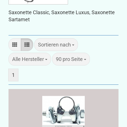
Saxonette Classic, Saxonette Luxus, Saxonette
Sartamet
Sortieren nach
Sortieren nach
pro Seite
Alle Hersteller
90 pro Seite
1